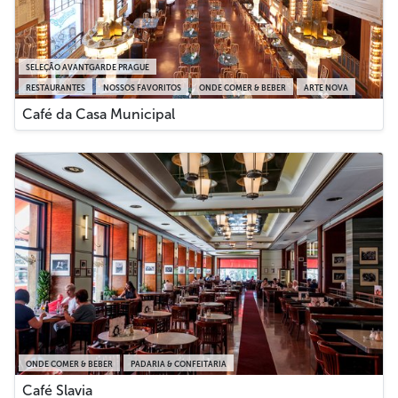
SELEÇÃO AVANTGARDE PRAGUE
RESTAURANTES
NOSSOS FAVORITOS
ONDE COMER & BEBER
ARTE NOVA
Café da Casa Municipal
ONDE COMER & BEBER
PADARIA & CONFEITARIA
Café Slavia