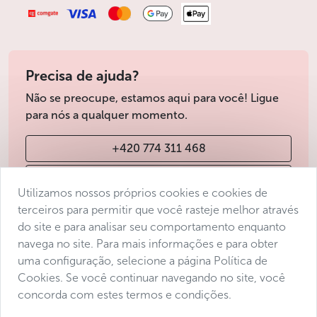
Precisa de ajuda?
Não se preocupe, estamos aqui para você! Ligue
para nós a qualquer momento.
+420 774 311 468
info@avantgarde-prague.cz
Utilizamos nossos próprios cookies e cookies de
terceiros para permitir que você rasteje melhor através
do site e para analisar seu comportamento enquanto
Condições de venda
navega no site. Para mais informações e para obter
Protecção de dados
uma configuração, selecione a página Política de
Declaração de acessibilidade
Cookies. Se você continuar navegando no site, você
concorda com estes termos e condições.
Manage consent
Sitemap