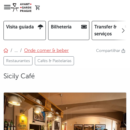
Visita guiada
Bilheteria
Transfer &
serviços
…
Onde comer & beber
Compartilhar
Restaurantes
Cafés & Pastelarias
Sicily Café