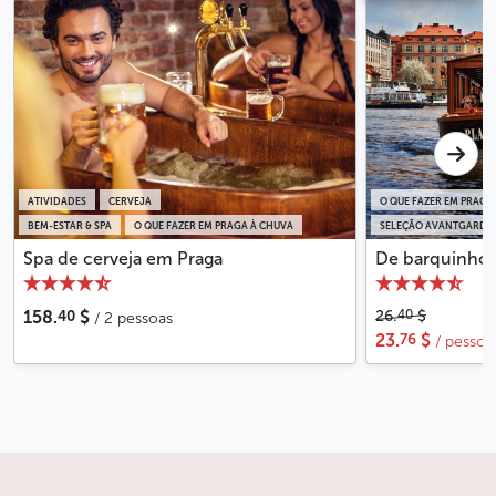
ATIVIDADES
CERVEJA
O QUE FAZER EM PRAGA
BEM-ESTAR & SPA
O QUE FAZER EM PRAGA À CHUVA
SELEÇÃO AVANTGARDE
Spa de cerveja em Praga
De barquinho 
40
40
158.
$
26.
$
/ 2 pessoas
76
23.
$
/ pessoa