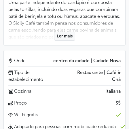
Uma parte independente do cardápio é composta
pelas tortillas, incluindo duas veganas que combinam
patê de berinjela e tofu ou húmus, abacate e verduras.
O Sicily Café também pensa nos consumidores de
carne escolhendo para eles carne bovina de animais
Ler mais
que são criados no pasto livre.
A filosofia do proprietário visa a sustentabilidade em
todos os sentidos, preocupando-se também com
Onde
centro da cidade | Cidade Nova
a gestão de resíduos e embalagens. Para todos os que
entendem a alimentação como uma questão de ética
Tipo de
Restaurante | Café &
e ecologia, o Sicily Café é o lugar onde podem
estabelecimento
Chá
comer sem apreensões.
Cozinha
Italiana
Menos
Preço
$$
Wi-Fi grátis
Adaptado para pessoas com mobilidade reduzida