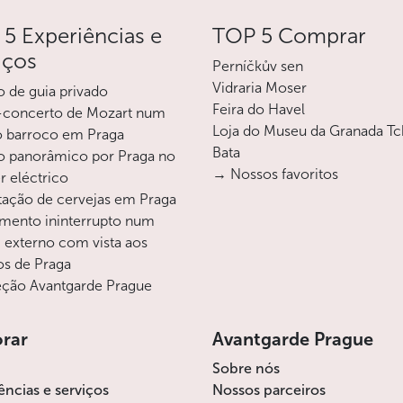
5 Experiências e
Menos
TOP 5 Comprar
iços
Perníčkův sen
Vidraria Moser
o de guia privado
Feira do Havel
-concerto de Mozart num
Loja do Museu da Granada T
o barroco em Praga
Bata
o panorâmico por Praga no
→ Nossos favoritos
r eléctrico
ação de cervejas em Praga
mento ininterrupto num
i externo com vista aos
os de Praga
ção Avantgarde Prague
orar
Avantgarde Prague
Sobre nós
ências e serviços
Nossos parceiros