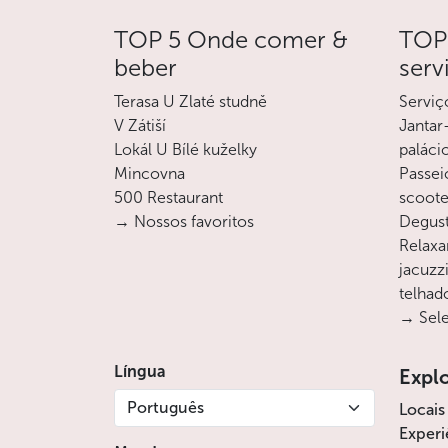
TOP 5 Onde comer &
TOP 
beber
serv
Terasa U Zlaté studně
Serviç
V Zátiší
Jantar
Lokál U Bílé kuželky
paláci
Mincovna
Passei
500 Restaurant
scoote
→ Nossos favoritos
Degust
Relaxa
jacuzz
telhad
→ Sele
Língua
Expl
Português
Locais
Experi