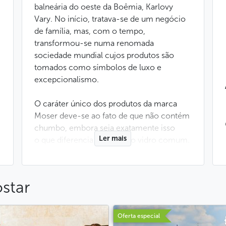
balneária do oeste da Boêmia, Karlovy
Vary. No início, tratava-se de um negócio
de família, mas, com o tempo,
transformou-se numa renomada
sociedade mundial cujos produtos são
tomados como símbolos de luxo e
excepcionalismo.
O caráter único dos produtos da marca
Moser deve-se ao fato de que não contém
chumbo, embora seja exatamente isso
Ler mais
o que diferencia o cristal do vidro comum.
Por isso, graças à sua transparência,
suavidade, luminosidade e à qualidade do
material utilizado, os Mosers são
star
tradicionalmente tidos como cristais da
mais alta qualidade.
Oferta especial
A produção artesanal do cristal tcheco,