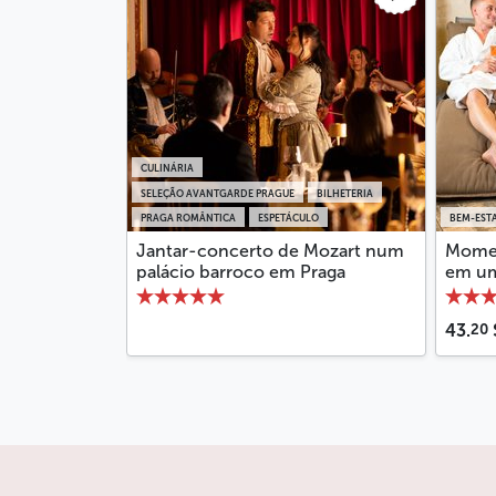
CULINÁRIA
SELEÇÃO AVANTGARDE PRAGUE
BILHETERIA
PRAGA ROMÂNTICA
ESPETÁCULO
BEM-ESTA
Jantar-concerto de Mozart num
Momen
palácio barroco em Praga
em um
20
43.