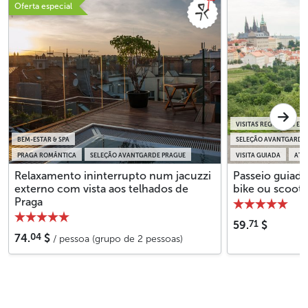
Oferta especial
VISITAS REGULARES EM
BEM-ESTAR & SPA
SELEÇÃO AVANTGARDE
PRAGA ROMÂNTICA
SELEÇÃO AVANTGARDE PRAGUE
VISITA GUIADA
ATI
Relaxamento ininterrupto num jacuzzi
Passeio guiado
externo com vista aos telhados de
bike ou scoote
Praga
71
59.
$
04
74.
$
/ pessoa (grupo de 2 pessoas)