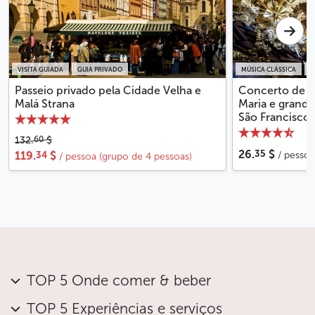
VISITA GUIADA
GUIA PRIVADO
MÚSICA CLÁSSICA
B
Passeio privado pela Cidade Velha e
Concerto de ór
Malá Strana
Maria e grandes
São Francisco
60
132.
$
35
26.
$
34
119.
$
/ pessoa
/ pessoa (grupo de 4 pessoas)
TOP 5 Onde comer & beber
TOP 5 Experiências e serviços