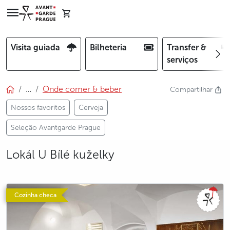
Visita guiada
Bilheteria
Transfer &
serviços
…
Onde comer & beber
Compartilhar
Nossos favoritos
Cerveja
Seleção Avantgarde Prague
Lokál U Bílé kuželky
photo 5
photo 6
photo 7
photo 8
photo 9
photo 10
photo 11
photo 12
Cozinha checa