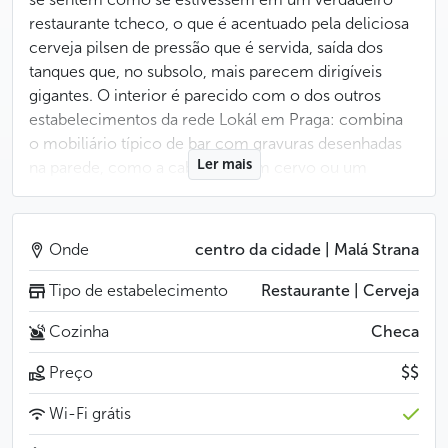
restaurante tcheco, o que é acentuado pela deliciosa
cerveja pilsen de pressão que é servida, saída dos
tanques que, no subsolo, mais parecem dirigíveis
gigantes. O interior é parecido com o dos outros
estabelecimentos da rede Lokál em Praga: combina
o mobiliário típico de bar com gravuras desenhadas
Ler mais
na parede, como a cabeça de um cervo ou um
dragão. Cada Lokál tem uma decoração original, que
no caso do U Bílé kuželky ficou por conta do Studio
Najbrt.
Onde
centro da cidade | Malá Strana
Pode experimentar tripa, servida como prato
Tipo de estabelecimento
Restaurante | Cerveja
principal, em fricassê clássico. Os apreciadores de
Cozinha
Checa
paladares mais suaves devem experimentar o frango
na páprica ou o peito de frango temperado com
Preço
$$
cogumelos. Não deixe de experimentar os petiscos
que caem muito bem com a cerveja, como
Wi-Fi grátis
o arenque ou o presunto de Praga.