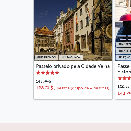
TRANSFER
TRANSFE
GUIA PRIVADO
VISITA GUIADA
SELEÇÃO
Passeio privado pela Cidade Velha
Passe
histór
01
143.
$
55
159.
71
128.
$
/ pessoa (grupo de 4 pessoas)
2
143.