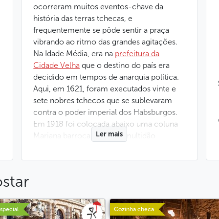
ocorreram muitos eventos-chave da
história das terras tchecas, e
frequentemente se pôde sentir a praça
vibrando ao ritmo das grandes agitações.
Na Idade Média, era na
prefeitura da
Cidade Velha
que o destino do país era
decidido em tempos de anarquia política.
Aqui, em 1621, foram executados vinte e
sete nobres tchecos que se sublevaram
contra o poder imperial dos Habsburgos.
Em 1918 foi colocada abaixo uma coluna
Ler mais
Mariana barroca por uma multidão
exultante, símbolo da monarquia
desaparecida, com o intuito de festejar
o nascimento da República Tchecoslovaca.
star
Por fim, essa mesma república
democrática chega, simbolicamente, ao
fim quando o chefe do Partido Comunista
special
Cozinha checa
Klement Gottwald anuncia solenemente,