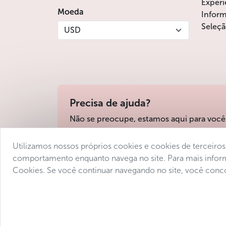
Experi
Moeda
Inform
Seleçã
USD
Precisa de ajuda?
Não se preocupe, estamos aqui para você
Utilizamos nossos próprios cookies e cookies de terceiros 
Condições de venda
Protecção de dados
D
comportamento enquanto navega no site. Para mais informa
Cookies. Se você continuar navegando no site, você conc
© 2025 Avantgarde Prague DMC 