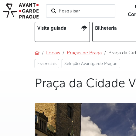
Pesquisar
Con
Visita guiada
Bilheteria
Locais
Praças de Praga
Praça da Ci
Essenciais
Seleção Avantgarde Prague
Praça da Cidade V
photo 5
photo 6
photo 7
photo 8
photo 9