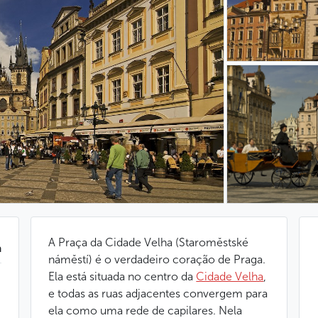
A Praça da Cidade Velha (Staroměstské
a
náměstí) é o verdadeiro coração de Praga.
Ela está situada no centro da
Cidade Velha
,
e todas as ruas adjacentes convergem para
ela como uma rede de capilares. Nela