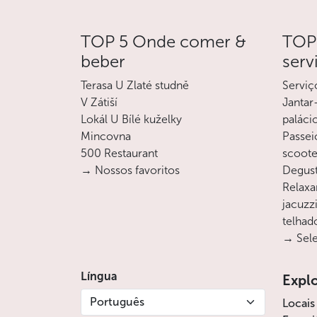
TOP 5 Onde comer &
TOP 
beber
serv
Terasa U Zlaté studně
Serviç
V Zátiší
Jantar
Lokál U Bílé kuželky
paláci
Mincovna
Passei
500 Restaurant
scoote
→ Nossos favoritos
Degust
Relaxa
jacuzz
telhad
→ Sele
Língua
Expl
Português
Locais