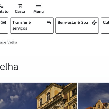
tato
Cesta
Menu
Transfer &
Bem-estar & Spa
Cul
serviços
dade Velha
elha