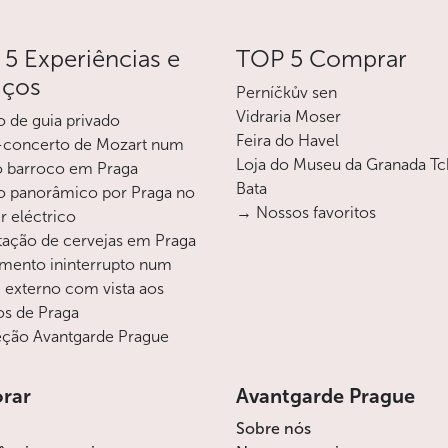
lembram o desenvolvimento da cidade
nos séculos XIII e XIV. E suas fachadas
5 Experiências e
ricamente decoradas nos estilos
TOP 5 Comprar
renascentista, barroco e clássico provam
iços
Perníčkův sen
bem que os burgueses de Praga não
Vidraria Moser
o de guia privado
perderam a sua riqueza e autoconfiança
Feira do Havel
-concerto de Mozart num
nem nos séculos seguintes.
Loja do Museu da Granada T
o barroco em Praga
Bata
o panorâmico por Praga no
O lado leste da praça é dominado pela
→ Nossos favoritos
r eléctrico
monumental fachada da Igreja de
Nossa
ação de cervejas em Praga
Senhora de Týn
. Esta igreja,
mento ininterrupto num
frequentemente designada como
i externo com vista aos
a “catedral” da Cidade Velha. Ao mesmo
os de Praga
tempo, é também um símbolo das
ção Avantgarde Prague
divergências religiosas que levaram
a cidade, no século XV, ao limiar de uma
guerra civil religiosa. O nicho onde hoje se
orar
Avantgarde Prague
encontra uma estátua da Virgem Maria
Sobre nós
abrigava originalmente um imenso cálice,