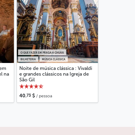
O QUE FAZER EM PRAGA À CHUVA
BILHETERIA
MÚSICA CLÁSSICA
 em
Noite de música clássica : Vivaldi
l na
e grandes clássicos na Igreja de
São Gil
73
40.
$
/ pessoa