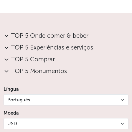
O restaurante oferece um cantinho para crianças,
das quais uma pessoa durante o brunch toma
conta
Crianças até 6 anos acompanham de graça
Crianças entre 6 e 12 anos têm desconto de 50%
TOP 5 Onde comer & beber
Menos
TOP 5 Experiências e serviços
TOP 5 Comprar
TOP 5 Monumentos
Língua
Português
Moeda
USD