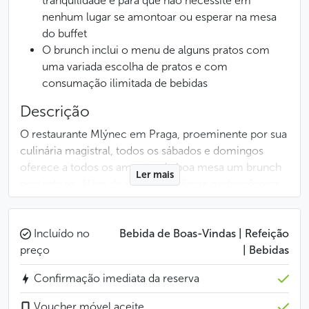
tranquilidade e para que não necessite em
nenhum lugar se amontoar ou esperar na mesa
do buffet
O brunch inclui o menu de alguns pratos com
uma variada escolha de pratos e com
consumação ilimitada de bebidas
Descrição
O restaurante Mlýnec em Praga, proeminente por sua
culinária magistral, todos os sábados e domingos
oferece a todos os amantes de boa mesa um brunch
Ler mais
portentoso. Além de uma experiência gastronômica
esse restaurante oferece também uma vista de tirar
o fôlego para o rio Vltava e a Ponte Carlos. Com boas
condições de tempo o visitante do terraço do
Incluído no
Bebida de Boas-Vindas | Refeição
restaurante se deixa levar, tão fascinante que é a vista.
preço
| Bebidas
Confirmação imediata da reserva
Menu
Exemplo de menu:
Voucher móvel aceite