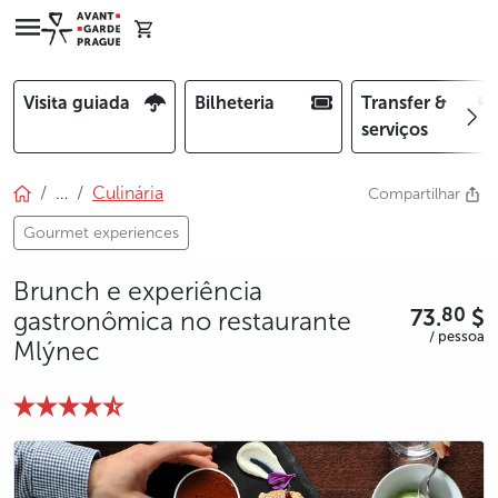
Visita guiada
Bilheteria
Transfer &
serviços
…
Culinária
Compartilhar
Gourmet experiences
Brunch e experiência
73.
$
80
gastronômica no restaurante
/ pessoa
Mlýnec
photo 5
photo 6