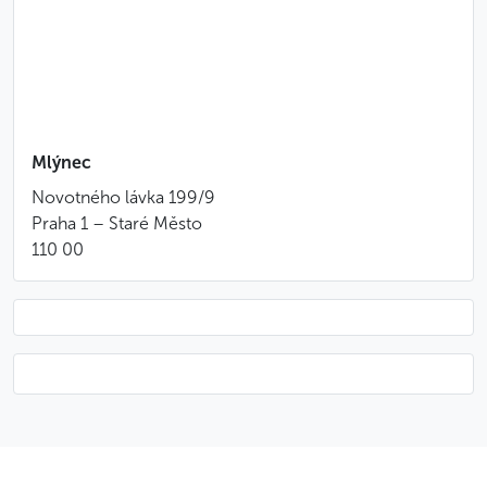
bolo de semente de papoula
conserva/compota de maçãs
menu de sorvetes
Consumação ilimitada das seguintes bebidas:
Mlýnec
drinque aperitivo
Novotného lávka 199/9
vinho branco
Praha 1 – Staré Město
vinho tinto
110 00
bebidas não alcoólicas, inclusive suco de laranja
espremido na hora
Bom saber
Brunches são oferecidos todos os sábados e
domingos entre 11h30 e 15h
O menu muda a cada semana. Caso queiras saber
o do próximo fim-de-semana, confira
diretamente na página do restaurante