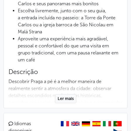
Carlos e seus panoramas mais bonitos
Escolha livremente, junto com o seu guia,
a entrada incluída no passeio: a Torre da Ponte
Carlos ou a igreja barroca de São Nicolau em
Malá Strana
Aproveite uma experiência mais agradável,
pessoal e confortável do que uma visita em
grupo tradicional, com uma pausa relaxante em
um café
Descrição
Descobrir Praga a pé é a melhor maneira de
realmente sentir a atmosfera da cidade: observar
detalhes escondidos nas fachadas históricas,
Ler mais
caminhar por ruelas cheias de história e compreender
pouco a pouco o que torna a capital tcheca tão
especial.
Idiomas
Ao lado do seu guia privado em português, você
disponíveis