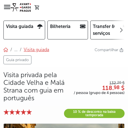
Visita guiada
Bilheteria
Transfer &
serviços
…
Visita guiada
Compartilhar
Guia privado
Visita privada pela
Cidade Velha e Malá
20
132.
$
118.
$
98
Strana com guia em
/ pessoa (grupo de 4 pessoas)
português
10 % de desconto na baixa
temporada
photo 5
photo 6
photo 7
photo 8
photo 9
photo 10