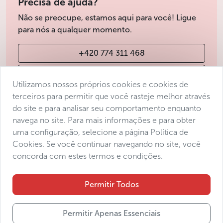
Precisa de ajuda?
transporte público por pessoa para facilitar
Não se preocupe, estamos aqui para você! Ligue
eventuais deslocamentos entre o hotel e
para nós a qualquer momento.
o centro histórico
O ritmo da visita pode ser adaptado de acordo
+420 774 311 468
com suas preferências e conforto ao caminhar
Uma equipe local baseada em Praga permanece
info@avantgarde-prague.cz
disponível por telefone em inglês durante toda
Utilizamos nossos próprios cookies e cookies de
a duração da experiência
terceiros para permitir que você rasteje melhor através
Seu guia também terá prazer em compartilhar
do site e para analisar seu comportamento enquanto
Condições de venda
recomendações e dicas úteis para o restante da
navega no site. Para mais informações e para obter
sua estadia em Praga
Protecção de dados
uma configuração, selecione a página Política de
Declaração de acessibilidade
Cookies. Se você continuar navegando no site, você
Menos
concorda com estes termos e condições.
Manage consent
Sitemap
Permitir Todos
Permitir Apenas Essenciais