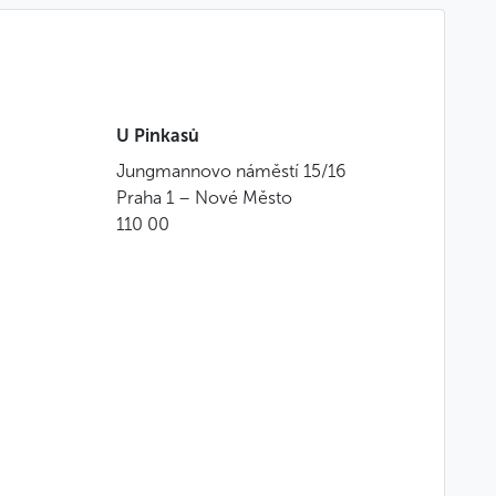
U Pinkasů
Jungmannovo náměstí 15/16
Praha 1 – Nové Město
110 00
s y uvas
ta