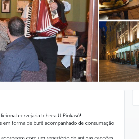
icional cervejaria tcheca U Pinkasů!
das em forma de bufê acompanhado de consumação
do acordeom com um repertório de antigas canções