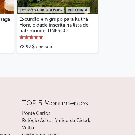
EXCURSÕES A PARTIR DE PRAGA
VISITA GUIADA
Praga
Excursão em grupo para Kutná
Hora, cidade inscrita na lista de
patrimônios UNESCO
00
72.
$
/ pessoa
TOP 5 Monumentos
Ponte Carlos
Relógio Astronômico da Cidade
Velha
checa
Castelo de Praga