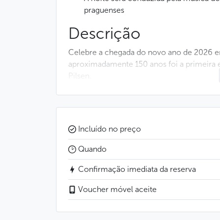
praguenses
Descrição
Celebre a chegada do novo ano de 2026 em
aproximadamente 150 anos foi a primeira em
Pilsen.
A noite de Réveillon será sintonizada com
(típica sanfona tcheca) e as mesas se curv
especialidades tchecas.
Incluído no preço
Aqueles que adoram dançar serão aguarda
Quando
cervejaria.
Confirmação imediata da reserva
MENU
Voucher móvel aceite
BUFÊ FRIO