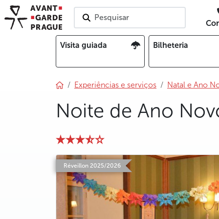
Pesquisar
Con
Visita guiada
Bilheteria
Experiências e serviços
Natal e Ano N
Noite de Ano Novo
photo 5
photo 6
photo 7
photo 8
photo 9
Réveillon 2025/2026