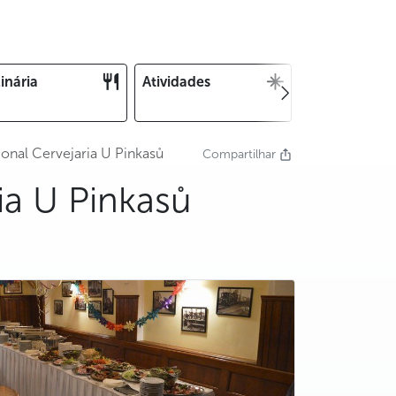
inária
Atividades
Natal e Ano
Novo
onal Cervejaria U Pinkasů
Compartilhar
ia U Pinkasů