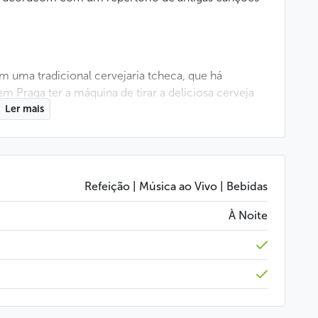
 uma tradicional cervejaria tcheca, que há
 Praga ter a máquina de tirar a deliciosa cerveja
Ler mais
 antigas canções praguenses tocadas na heligonka
arão diante de um delicioso bufê cheio de
Refeição | Música ao Vivo | Bebidas
dos por uma pista de dança montada no subsolo da
À Noite