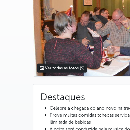
Ver todas as fotos
(9)
Destaques
Celebre a chegada do ano novo na trad
Prove muitas comidas tchecas servi
ilimitada de bebidas
A noite será conduzida pela música 