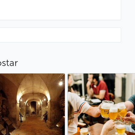
star
 de queijo e salsa crespa