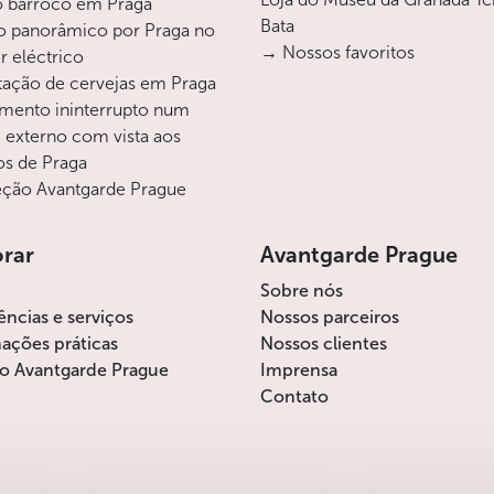
o barroco em Praga
kt)
Bata
o panorâmico por Praga no
o defumado e cebola frita
→ Nossos favoritos
r eléctrico
ação de cervejas em Praga
rão servidas à meia-noite, para que para que você
mento ininterrupto num
i externo com vista aos
os de Praga
ção Avantgarde Prague
oólicas inclui cerveja, vinho tcheco e bebidas não
orar
Avantgarde Prague
Sobre nós
 qualquer bebida alcoólica que não é cerveja ou
ências e serviços
Nossos parceiros
ser pago em cartão
ações práticas
Nossos clientes
celamentos
o Avantgarde Prague
Imprensa
Contato
xa de cancelamento de 20% do valor pago.
bro: taxa de cancelamento de 50% do valor pago.
epois: será cobrado o valor integral.