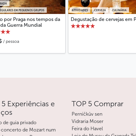
te ralada
UIADA
de ervas
REGULARES EM PEQUENOS GRUPOS
ATIVIDADES
CERVEJA
CULINÁRIA
 e cogumelos
io por Praga nos tempos da
Degustação de cervejas em 
da Guerra Mundial
$
/ pessoa
zido)
ido tcheco)
5 Experiências e
TOP 5 Comprar
rofa
iços
Perníčkův sen
Vidraria Moser
o de guia privado
-NOITE
Feira do Havel
-concerto de Mozart num
Loja do Museu da Granada T