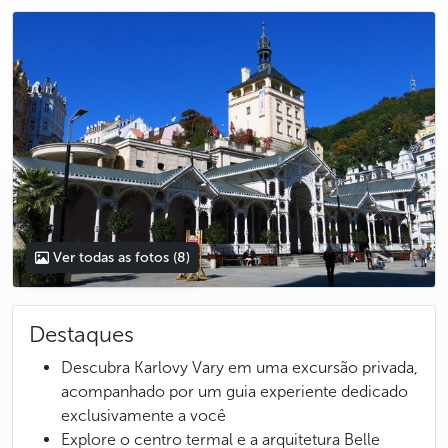
photo 5
photo 6
photo 7
photo 8
Ver todas as fotos
(8)
Destaques
Descubra Karlovy Vary em uma excursão privada,
acompanhado por um guia experiente dedicado
exclusivamente a você
Explore o centro termal e a arquitetura Belle