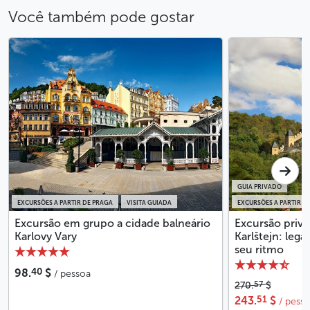
Você também pode gostar
GUIA PRIVADO
EXCURSÕES A PARTIR DE PRAGA
VISITA GUIADA
EXCURSÕES A PARTIR D
Excursão em grupo a cidade balneário
Excursão priva
Karlovy Vary
Karlštejn: leg
seu ritmo
40
98.
$
/ pessoa
57
270.
$
51
243.
$
/ pess