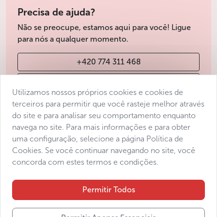
Precisa de ajuda?
Não se preocupe, estamos aqui para você! Ligue
para nós a qualquer momento.
+420 774 311 468
info@avantgarde-prague.cz
Utilizamos nossos próprios cookies e cookies de
terceiros para permitir que você rasteje melhor através
do site e para analisar seu comportamento enquanto
Condições de venda
navega no site. Para mais informações e para obter
Protecção de dados
uma configuração, selecione a página Política de
Declaração de acessibilidade
Cookies. Se você continuar navegando no site, você
concorda com estes termos e condições.
Manage consent
Sitemap
Permitir Todos