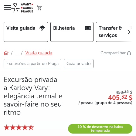
Visita guiada
Bilheteria
Transfer &
serviços
…
Visita guiada
Compartilhar
Excursões a partir de Praga
Guia privado
Excursão privada
a Karlovy Vary:
36
450.
$
elegância termal e
405.
$
32
savoir-faire no seu
/ pessoa (grupo de 4 pessoas)
ritmo
10 % de desconto na baixa
temporada