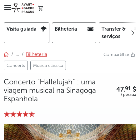
Visita guiada
Bilheteria
Transfer &
serviços
…
Bilheteria
Compartilhar
Concerts
Música clássica
Concerto “Hallelujah” : uma
47.
$
91
viagem musical na Sinagoga
/ pessoa
Espanhola
photo 5
photo 6