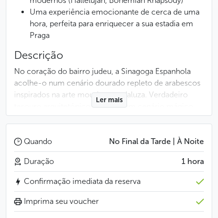
modernos (Hallelujah, Bohemian Rhapsody)
Uma experiência emocionante de cerca de uma
hora, perfeita para enriquecer a sua estadia em
Praga
Descrição
No coração do bairro judeu, a Sinagoga Espanhola
acolhe-o num cenário dourado repleto de arabescos
inspirados na arte mourisca-andaluza. Verdadeiro
Ler mais
tesouro arquitetónico, oferece um cenário mágico
onde património, cultura e espiritualidade se
encontram. Sob a sua cúpula luminosa e uma acústica
notável, viva uma experiência musical que atravessa
Quando
No Final da Tarde | À Noite
séculos e estilos.
Duração
1 hora
O concerto Hallelujah é uma celebração da emoção
Confirmação imediata da reserva
e da diversidade musical. A viagem começa com as
maiores árias do repertório lírico e clássico, antes de
Imprima seu voucher
se abrir para as melodias vibrantes dos musicais e