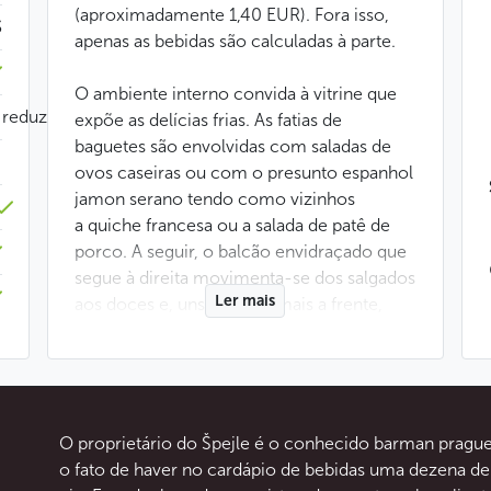
(aproximadamente 1,40 EUR). Fora isso,
$
apenas as bebidas são calculadas à parte.
O ambiente interno convida à vitrine que
 reduzida
expõe as delícias frias. As fatias de
baguetes são envolvidas com saladas de
ovos caseiras ou com o presunto espanhol
jamon serano tendo como vizinhos
a quiche francesa ou a salada de patê de
porco. A seguir, o balcão envidraçado que
segue à direita movimenta-se dos salgados
Ler mais
aos doces e, uns degraus mais a frente,
pode escolher entre as ofertas de delícias
quentes no palito: hambúrgueres, linguiças
picantes de fabricação caseira ou mesmo
algumas variações do prato tcheco “vepřo
knedlo zelo” (carne de porco com
O proprietário do Špejle é o conhecido barman praguens
bolinhos de pão e chucrute).
o fato de haver no cardápio de bebidas uma dezena de