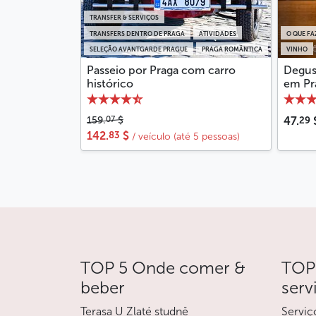
TRANSFER & SERVIÇOS
TRANSFERS DENTRO DE PRAGA
ATIVIDADES
O QUE FA
SELEÇÃO AVANTGARDE PRAGUE
PRAGA ROMÂNTICA
VINHO
Passeio por Praga com carro
Degus
histórico
em Pr
29
07
159.
$
47.
83
142.
$
/ veículo (até 5 pessoas)
TOP 5 Onde comer &
TOP 
beber
serv
Terasa U Zlaté studně
Serviç