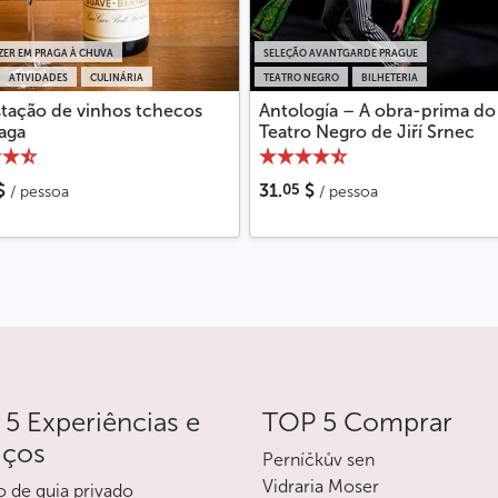
ZER EM PRAGA À CHUVA
SELEÇÃO AVANTGARDE PRAGUE
ATIVIDADES
CULINÁRIA
TEATRO NEGRO
BILHETERIA
tação de vinhos tchecos
Antología – A obra-prima do
aga
Teatro Negro de Jiří Srnec
05
$
31.
$
/ pessoa
/ pessoa
5 Experiências e
TOP 5 Comprar
iços
Perníčkův sen
Vidraria Moser
o de guia privado