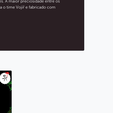
tes. A maior preciosidade entre os
ra o time Vojíř e fabricado com