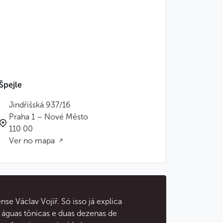
Špejle
Jindřišská 937/16
Praha 1 – Nové Město
110 00
Ver no mapa
e Václav Vojíř. Só isso já explica
 águas tônicas e duas dezenas de