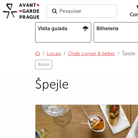
Pesquisar
Con
Visita guiada
Bilheteria
Locais
Onde comer & beber
Špejle
Bistrô
Špejle
photo 5
photo 6
photo 7