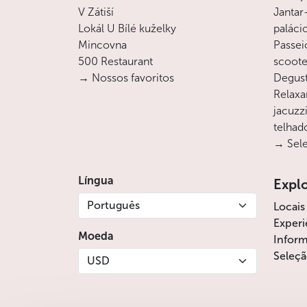
V Zátiší
Jantar
Lokál U Bílé kuželky
paláci
Mincovna
Passei
500 Restaurant
scoote
→ Nossos favoritos
Degust
Relaxa
jacuzz
telhad
→ Sele
Língua
Expl
Português
Locais
Experi
Moeda
Inform
Seleçã
USD