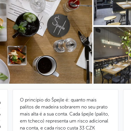
O princípio do Špejle é: quanto mais
a
palitos de madeira sobrarem no seu prato
mais alta é a sua conta. Cada špejle (palito,
ô
em tcheco) representa um risco adicional
a
na conta, e cada risco custa 33 CZK