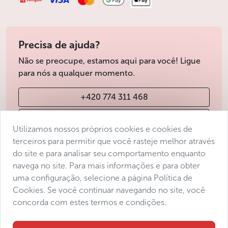
Precisa de ajuda?
Não se preocupe, estamos aqui para você! Ligue
para nós a qualquer momento.
+420 774 311 468
info@avantgarde-prague.cz
Utilizamos nossos próprios cookies e cookies de
terceiros para permitir que você rasteje melhor através
do site e para analisar seu comportamento enquanto
Condições de venda
navega no site. Para mais informações e para obter
Protecção de dados
uma configuração, selecione a página Política de
Declaração de acessibilidade
Cookies. Se você continuar navegando no site, você
concorda com estes termos e condições.
Manage consent
Sitemap