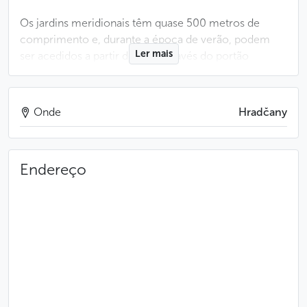
Os jardins meridionais têm quase 500 metros de
comprimento e, durante a época de verão, podem
Ler mais
ser acedidos a partir de Opiš através do portão
oriental ou através da escadaria em touro do terceiro
pátio por baixo da
Catedral de São Vito
.
Onde
Hradčany
O jardim está aberto de 1 de abril a 31 de outubro.
Menos
Endereço