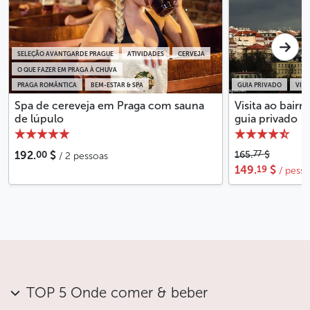
SELEÇÃO AVANTGARDE PRAGUE
ATIVIDADES
CERVEJA
O QUE FAZER EM PRAGA À CHUVA
PRAGA ROMÂNTICA
BEM-ESTAR & SPA
GUIA PRIVADO
VISI
Spa de cereveja em Praga com sauna
Visita ao bair
de lúpulo
guia privado
00
77
192.
$
165.
$
/ 2 pessoas
19
149.
$
/ pess
TOP 5 Onde comer & beber