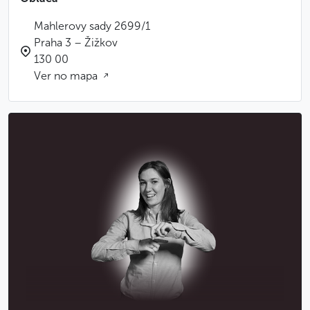
Mahlerovy sady 2699/1
Praha 3 – Žižkov
130 00
Ver no mapa