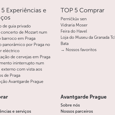
5 Experiências e
TOP 5 Comprar
iços
Perníčkův sen
Vidraria Moser
o de guia privado
Feira do Havel
-concerto de Mozart num
Loja do Museu da Granada T
o barroco em Praga
Bata
o panorâmico por Praga no
→ Nossos favoritos
r eléctrico
ação de cervejas em Praga
mento ininterrupto num
i externo com vista aos
os de Praga
ção Avantgarde Prague
orar
Avantgarde Prague
Sobre nós
ências e serviços
Nossos parceiros