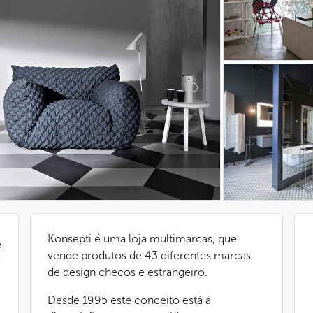
Konsepti é uma loja multimarcas, que
e
vende produtos de 43 diferentes marcas
de design checos e estrangeiro.
Desde 1995 este conceito está à