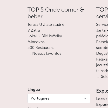
TOP 5 Onde comer &
TOP 
beber
serv
Terasa U Zlaté studně
Serviç
V Zátiší
Jantar
Lokál U Bílé kuželky
paláci
Mincovna
Passei
500 Restaurant
scoote
→ Nossos favoritos
Degust
Relaxa
jacuzz
telhad
→ Sele
Língua
Expl
Português
Locais
Experi