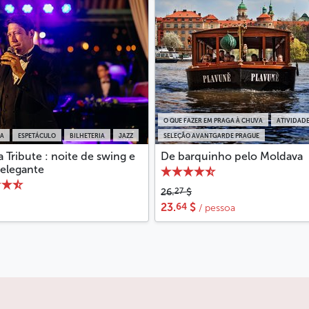
O QUE FAZER EM PRAGA À CHUVA
ATIVIDAD
IA
ESPETÁCULO
BILHETERIA
JAZZ
SELEÇÃO AVANTGARDE PRAGUE
a Tribute : noite de swing e
De barquinho pelo Moldava
 elegante
27
26.
$
64
23.
$
/ pessoa