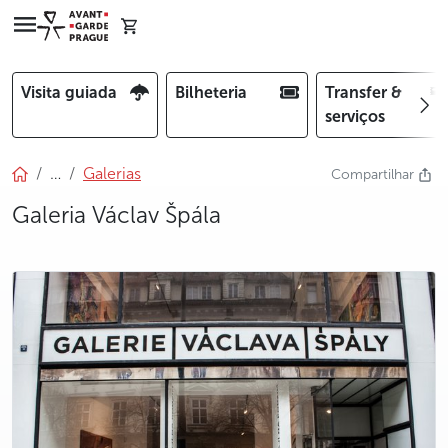
Visita guiada
Bilheteria
Transfer &
serviços
…
Galerias
Compartilhar
Galeria Václav Špála
photo 5
photo 6