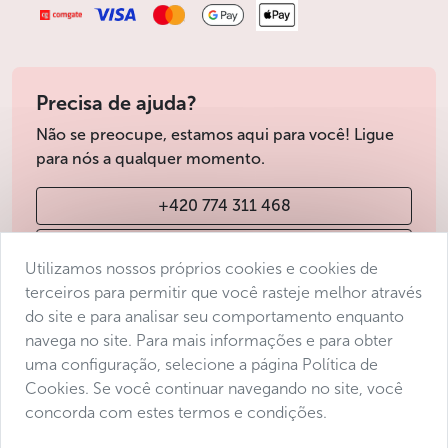
Precisa de ajuda?
Não se preocupe, estamos aqui para você! Ligue
para nós a qualquer momento.
+420 774 311 468
info@avantgarde-prague.cz
Utilizamos nossos próprios cookies e cookies de
terceiros para permitir que você rasteje melhor através
do site e para analisar seu comportamento enquanto
Condições de venda
navega no site. Para mais informações e para obter
Protecção de dados
uma configuração, selecione a página Política de
Declaração de acessibilidade
Cookies. Se você continuar navegando no site, você
concorda com estes termos e condições.
Manage consent
Sitemap