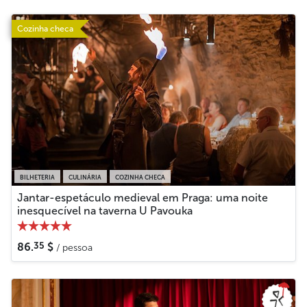
Cozinha checa
BILHETERIA
CULINÁRIA
COZINHA CHECA
Jantar-espetáculo medieval em Praga: uma noite
inesquecível na taverna U Pavouka
35
86.
$
/ pessoa