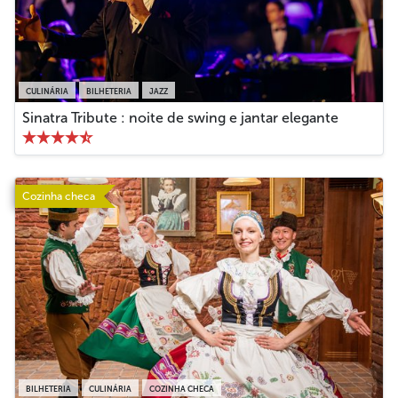
CULINÁRIA
BILHETERIA
JAZZ
Sinatra Tribute : noite de swing e jantar elegante
Cozinha checa
BILHETERIA
CULINÁRIA
COZINHA CHECA