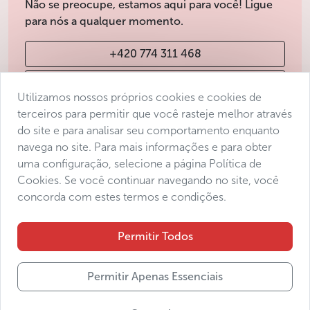
Não se preocupe, estamos aqui para você! Ligue
para nós a qualquer momento.
+420 774 311 468
info@avantgarde-prague.cz
Utilizamos nossos próprios cookies e cookies de
terceiros para permitir que você rasteje melhor através
do site e para analisar seu comportamento enquanto
Condições de venda
navega no site. Para mais informações e para obter
Protecção de dados
uma configuração, selecione a página Política de
Declaração de acessibilidade
Cookies. Se você continuar navegando no site, você
concorda com estes termos e condições.
Manage consent
Sitemap
Permitir Todos
Permitir Apenas Essenciais
© 2025 Avantgarde Prague DMC s.r.o.