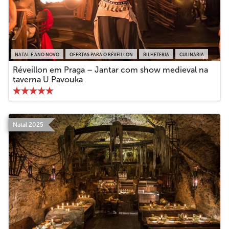
NATAL E ANO NOVO
OFERTAS PARA O RÉVEILLON
BILHETERIA
CULINÁRIA
Réveillon em Praga – Jantar com show medieval na
taverna U Pavouka
Natal 2025