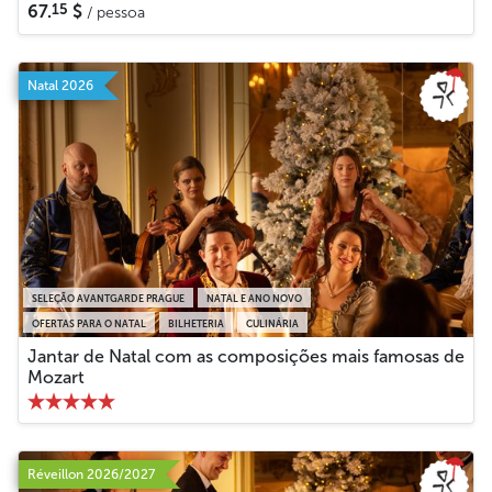
15
67.
$
/ pessoa
Natal 2026
SELEÇÃO AVANTGARDE PRAGUE
NATAL E ANO NOVO
OFERTAS PARA O NATAL
BILHETERIA
CULINÁRIA
Jantar de Natal com as composições mais famosas de
Mozart
Réveillon 2026/2027