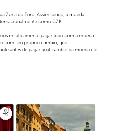
 da Zona do Euro. Assim sendo, a moeda
internacionalmente como CZK.
mos enfaticamente pagar tudo com a moeda
do com seu próprio câmbio, que
iante antes de pagar qual câmbio da moeda ele
cário ou retirar dinheiro em um caixa
 sobre taxas e comissões em caso de
ie consigo, por exemplo, ao utilizar casas de