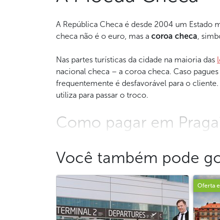
A República Checa é desde 2004 um Estado me
checa não é o euro, mas a
coroa checa
, sim
Nas partes turísticas da cidade na maioria das
nacional checa – a coroa checa. Caso pagues
frequentemente é desfavorável para o cliente
utiliza para passar o troco.
Como pagar em Praga
Para as suas despesas em Praga, pode trocar 
eletrônico. Nos restaurantes, pode pagar cad
Você também pode go
Antes de vir a Praga, convém informar-te no 
Oferta e
pagamentos ou saques efetuados no exterior.
Em Praga, geralmente é possível viver sem co