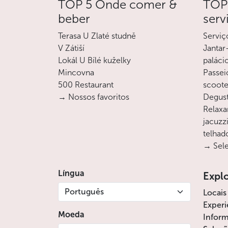
TOP 5 Onde comer &
TOP 
beber
serv
Terasa U Zlaté studně
Serviç
V Zátiší
Jantar
Lokál U Bílé kuželky
paláci
Mincovna
Passei
500 Restaurant
scoote
→ Nossos favoritos
Degust
Relaxa
jacuzz
telhad
→ Sele
Língua
Expl
Português
Locais
Experi
Moeda
Inform