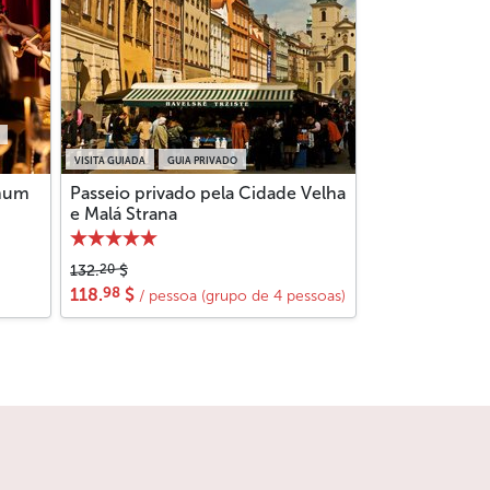
 pois em locais menos turísticos, ainda pode
em nosso artigo
Casas de Câmbio em Praga
.
 restaurantes em
VISITA GUIADA
GUIA PRIVADO
 num
Passeio privado pela Cidade Velha
e Malá Strana
20
132.
$
98
118.
$
/ pessoa (grupo de 4 pessoas)
a carteira, aqui no escritório a trocaremos