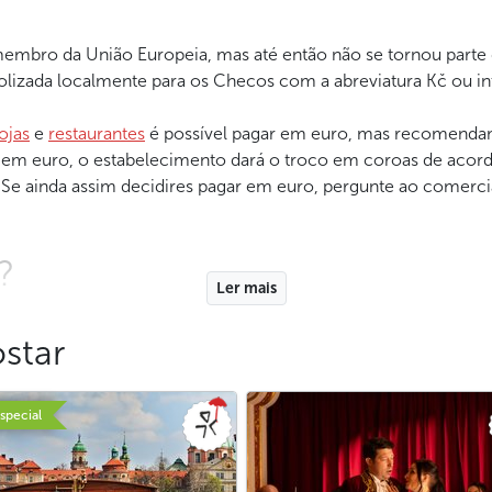
mbro da União Europeia, mas até então não se tornou parte
bolizada localmente para os Checos com a abreviatura Kč ou 
lojas
e
restaurantes
é possível pagar em euro, mas recomenda
 em euro, o estabelecimento dará o troco em coroas de acor
. Se ainda assim decidires pagar em euro, pergunte ao comerc
?
Ler mais
euros em um escritório de câmbio, pagar com o seu cartão ban
a vez mais frequentemente através de um código QR na mesa.
star
banco onde tens a conta sobre condições de uso dos cartões,
special
roas checas, mas é sempre melhor ter algum dinheiro em espéc