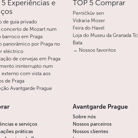
5 Experiências e
TOP 5 Comprar
iços
Perníčkův sen
Vidraria Moser
o de guia privado
Feira do Havel
-concerto de Mozart num
Loja do Museu da Granada T
o barroco em Praga
Bata
o panorâmico por Praga no
→ Nossos favoritos
r eléctrico
ação de cervejas em Praga
mento ininterrupto num
i externo com vista aos
os de Praga
ção Avantgarde Prague
orar
Avantgarde Prague
Sobre nós
ências e serviços
Nossos parceiros
ações práticas
Nossos clientes